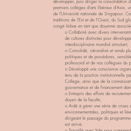
développer, puis diriger la consolidation
premiers collèges d'arts libéraux d'Asie, un
de l'Université nationale de Singapour. C
traditions de l'Est et de l'Ouest, du Sud g
congé là-bas en tant que doyenne associée 
o Collaboré avec divers intervenants 
de cultures distinctes pour dévelop
interdisciplinaire mondial stimulant;
o Consolidé, rationalisé et rendu 
politiques et de procédures, sensib
professoral et de nos collègues du 
o Développé une conscience organi
tenu de la position institutionnelle p
College, ainsi que de la connaissa
gouvernance et de financement dans
o Entrepris des efforts de recruteme
doyen de la faculté;
o Aidé à gérer une série de crises 
environnementales, politiques et lié
dirigeant le passage du programme
est arrivé.
o Travaillé avec Yale pour comprend