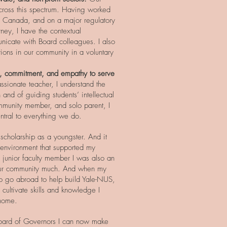
cross this spectrum. Having worked
ice Canada, and on a major regulatory
ney, I have the contextual
nicate with Board colleagues. I also
tions in our community in a voluntary
y, commitment, and empathy to serve
ssionate teacher, I understand the
and of guiding students’ intellectual
mmunity member, and solo parent, I
ntral to everything we do.
 scholarship as a youngster. And it
nvironment that supported my
 junior faculty member I was also an
our community much. And when my
o go abroad to help build Yale-NUS,
cultivate skills and knowledge I
 home.
 Board of Governors I can now make