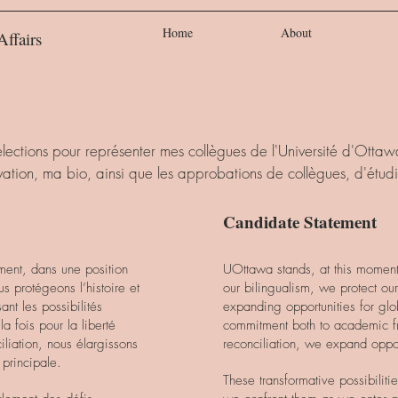
Home
About
Affairs
élections pour représenter mes collègues de l'Université d'Otta
vation, ma bio, ainsi que les approbations de collègues, d'étudi
Candidate Statement
ment, dans une position
UOttawa stands, at this moment,
s protégeons l’histoire et
our bilingualism, we protect our 
sant les possibilités
expanding opportunities for gl
 fois pour la liberté
commitment both to academic f
iliation, nous élargissons
reconciliation, we expand oppor
 principale.
These transformative possibilit