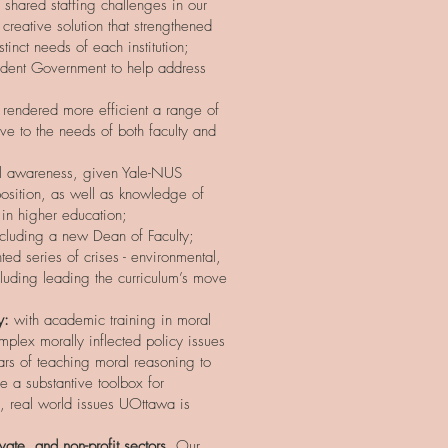
shared staffing challenges in our
creative solution that strengthened
tinct needs of each institution;
udent Government to help address
 rendered more efficient a range of
ive to the needs of both faculty and
l awareness, given Yale-NUS
 position, as well as knowledge of
in higher education;
including a new Dean of Faculty;
 series of crises - environmental,
ncluding leading the curriculum’s move
y:
with academic training in moral
plex morally inflected policy issues
ars of teaching moral reasoning to
ve a substantive toolbox for
, real world issues UOttawa is
vate, and non-profit sectors.
Our