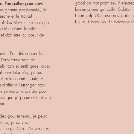
good on that promise. If electe
et l'empathie pour servir
learning energetically. Solution
nseignante passionnée, je
I can help UOttawa navigate th
rche et le travail
future. I thank you in advance f
el des élèves. En tant que
 tête d’une famille
uel doit être au cœur de
vert l’érudition pour la
t l’environnement de
itions scientifiques, alors
non-titularisée, j’étais
 à notre communauté. Et
'aller à l'étranger pour
 je travaillerais dur pour
ces que je pourrais mettre à
ur.
 des gouverneurs, je peux
élue, je servirai
issage. Orientée vers les