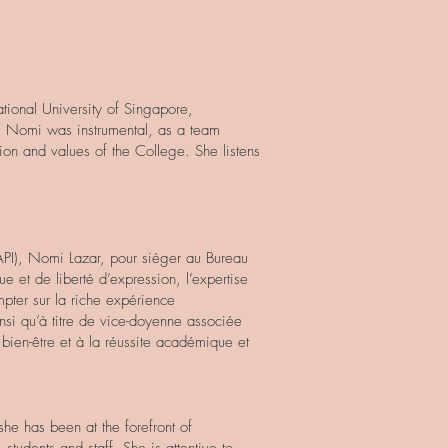
tional University of Singapore,
d, Nomi was instrumental, as a team
sion and values of the College. She listens
SAPI), Nomi Lazar, pour siéger au Bureau
e et de liberté d’expression, l’expertise
pter sur la riche expérience
nsi qu’à titre de vice-doyenne associée
en-être et à la réussite académique et
e has been at the forefront of