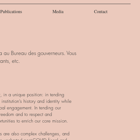
Publications
Media
Contact
wa au Bureau des gouverneurs. Vous
ants, etc.
 in a unique position: in tending
institution’s history and identity while
obal engagement. In tending our
reedom and to respect and
tunities to enrich our core mission.
ies are also complex challenges, and