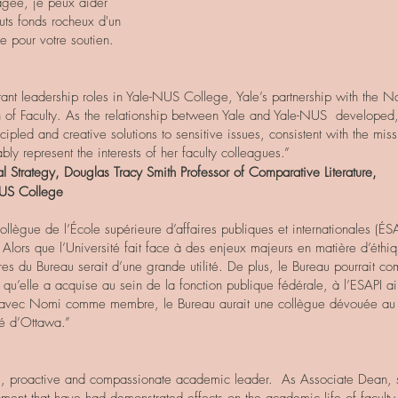
gagée, je peux aider
uts fonds rocheux d'un
e pour votre soutien.
nt leadership roles in Yale-NUS College, Yale’s partnership with the Na
an of Faculty. As the relationship between Yale and Yale-NUS develope
pled and creative solutions to sensitive issues, consistent with the mis
ably represent the interests of her faculty colleagues.”
al Strategy, Douglas Tracy Smith Professor of Comparative Literature,
-NUS College
ollègue de l’École supérieure d’affaires publiques et internationales (É
lors que l’Université fait face à des enjeux majeurs en matière d’éthiqu
 du Bureau serait d’une grande utilité. De plus, le Bureau pourrait com
 qu’elle a acquise au sein de la fonction publique fédérale, à l’ESAPI ai
avec Nomi comme membre, le Bureau aurait une collègue dévouée au bi
té d’Ottawa.”
ul, proactive and compassionate academic leader. As Associate Dean, sh