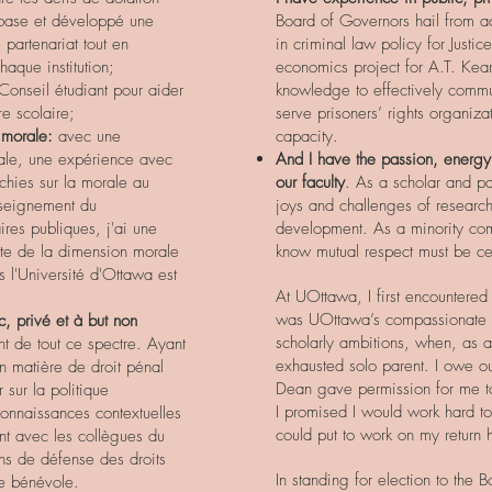
base et développé une
Board of Governors hail from a
 partenariat tout en
in criminal law policy for Just
haque institution;
economics project for A.T. Kear
 Conseil étudiant pour aider
knowledge to effectively commu
e scolaire;
serve prisoners’ rights organiza
 morale:
avec une
capacity.
ale, une expérience avec
And I have the passion, energ
chies sur la morale au
our faculty
. As a scholar and pa
nseignement du
joys and challenges of research 
ires publiques, j'ai une
development. As a minority co
pte de la dimension morale
know mutual respect must be ce
 l'Université d'Ottawa est
At UOttawa, I first encountered
was UOttawa’s compassionate e
c, privé et à but non
scholarly ambitions, when, as a
t de tout ce spectre. Ayant
exhausted solo parent. I owe 
en matière de droit pénal
Dean gave permission for me t
 sur la politique
I promised I would work hard to 
connaissances contextuelles
could put to work on my return
t avec les collègues du
ns de défense des droits
In standing for election to the
re bénévole.