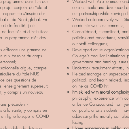
 du programme dans l'un des
Worked with Yale to understand 
 projet conjoint de Yale et
core curricula and developed a 
e programme s'inspire des
our partnership while serving dis
lobal et du Nord global. En
Worked collaboratively with St
de la faculté, j’ai:
academic wellness concerns;
de facultés et d'institutions
Consolidated, streamlined, and
per un programme d'études
policies and procedures, sensit
our staff colleagues;
plus efficace une gamme de
Developed acute organizationa
les aux besoins du corps
College’s peculiar institutional
personnel;
governance and funding issues 
sationnelle aiguë, compte
Undertook recruitment efforts, 
articulière du Yale-NUS
Helped manage an unprecedented
nce des questions de
political, and health related, i
 l’enseignement supérieur;
online as COVID hit.
nt, y compris un nouveau
I’m skilled with moral complexit
philosophy, experience with com
sans précédent -
at Justice Canada, and from ye
es à la santé, y compris en
our public affairs students, I ha
 en ligne lorsque le COVID
addressing the morally complex
facing.
re les défis de dotation
I have experience in public, pri