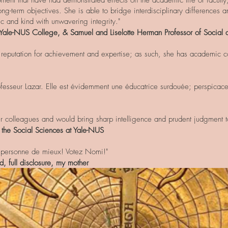
nt that have had demonstrated effects on the academic life of faculty, s
long-term objectives. She is able to bridge interdisciplinary differences a
ic and kind with unwavering integrity."
y, Yale-NUS College, & Samuel and Liselotte Herman Professor of Social 
al reputation for achievement and expertise; as such, she has academic c
ofesseur Lazar. Elle est évidemment une éducatrice surdouée; perspicac
 colleagues and would bring sharp intelligence and prudent judgment t
or the Social Sciences at Yale-NUS
y a personne de mieux! Votez Nomi!"
, full disclosure, my mother