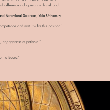
tudents and staff. She is attentive to
nd differences of opinion with skill and
and Behavioral Sciences, Yale University
ompetence and maturity for this position."
e, engageante et patiente.”
o the Board.”