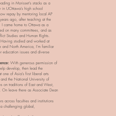
reading in Morisset’s stacks as a
y in UOttawa’s high school
now repay by mentoring local AP
years ago, after teaching at the
e, I came home to Ottawa as a
rved on many committees, and as
flict Studies and Human Rights.
Having studied and worked at
e and North America, I’m familiar
r education issues and diverse
rience:
With generous permission of
help develop, then lead the
 one of Asia’s first liberal arts
e and the National University of
s on traditions of East and West,
. On leave there as Associate Dean
 across faculties and institutions
p a challenging global,