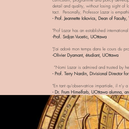
curriculum, programme and policy developme
detail and quality, without losing sight of 
tact. Personally, Professor Lazar is empath
- Prof. Jeannette Ickovics, Dean of Facult
"Prof Lazar has an established internation
-Prof. Srdjan Vucetic, UOttawa
"J'ai adoré mon temps dans le cours du pr
-Olivier Dyamant, étudiant, UOttawa
“Nomi Lazar is admired and trusted by her
- Prof. Terry Nardin, Divisional Director f
"En tant qu’observatrice impartiale, il n’
- Dr. Frum Himelfarb, UOttawa alumna, and