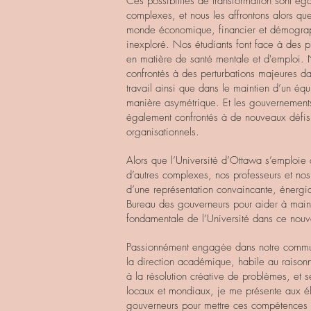
Ces possibilités de transformation sont ég
complexes, et nous les affrontons alors qu
monde économique, financier et démogra
inexploré. Nos étudiants font face à des p
en matière de santé mentale et d'emploi. 
confrontés à des perturbations majeures da
travail ainsi que dans le maintien d’un équi
manière asymétrique. Et les gouvernements 
également confrontés à de nouveaux défis
organisationnels.
Alors que l’Université d’Ottawa s’emploie
d’autres complexes, nos professeurs et nos
d’une représentation convaincante, énerg
Bureau des gouverneurs pour aider à maint
fondamentale de l’Université dans ce nouv
Passionnément engagée dans notre commu
la direction académique, habile au raiso
à la résolution créative de problèmes, et 
locaux et mondiaux, je me présente aux é
gouverneurs pour mettre ces compétences 