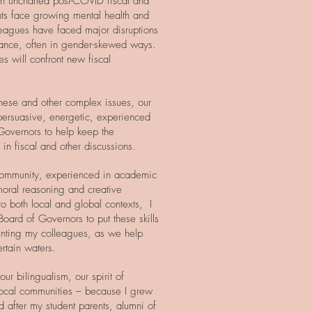
n uncharted post-COVID fiscal and
ts face growing mental health and
eagues have faced major disruptions
alance, often in gender-skewed ways.
s will confront new fiscal
hese and other complex issues, our
persuasive, energetic, experienced
Governors to help keep the
 in fiscal and other discussions.
 community, experienced in academic
moral reasoning and creative
to both local and global contexts, I
Board of Governors to put these skills
enting my colleagues, as we help
ertain waters.
our bilingualism, our spirit of
 local communities – because I grew
 after my student parents, alumni of