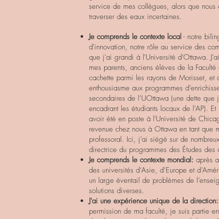
service de mes collègues, alors que nous a
traverser des eaux incertaines.
Je comprends le contexte local
- notre bili
d'innovation, notre rôle au service des co
que j'ai grandi à l'Université d'Ottawa. J'a
mes parents, anciens élèves de la Faculté d
cachette parmi les rayons de Morisset, et 
enthousiasme aux programmes d’enrichiss
secondaires de l’UOttawa (une dette que 
encadrant les étudiants locaux de l’AP). Et
avoir été en poste à l'Université de Chicag
revenue chez nous à Ottawa en tant que 
professoral. Ici, j’ai siégé sur de nombreux
directrice du programmes des Études des co
Je comprends le contexte mondial:
après av
des universités d’Asie, d’Europe et d’Amé
un large éventail de problèmes de l’ensei
solutions diverses.
J'ai une expérience unique de la direction:
permission de ma faculté, je suis partie e