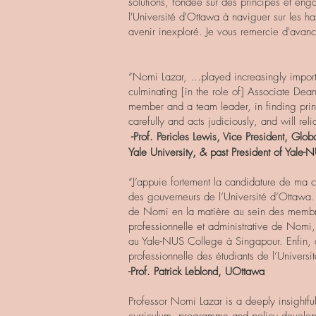
solutions, fondée sur des principes et en
l'Université d'Ottawa à naviguer sur les ha
avenir inexploré. Je vous remercie d'avanc
“Nomi Lazar, …played increasingly importa
culminating [in the role of] Associate De
member and a team leader, in finding princi
carefully and acts judiciously, and will reli
-Prof. Pericles Lewis, Vice President, Glob
Yale University, & past President of Yale
“J’appuie fortement la candidature de ma c
des gouverneurs de l’Université d’Ottawa. A
de Nomi en la matière au sein des membres
professionnelle et administrative de Nomi,
au Yale-NUS College à Singapour. Enfin, 
professionnelle des étudiants de l’Universi
-Prof. Patrick Leblond, UOttawa
Professor Nomi Lazar is a deeply insightf