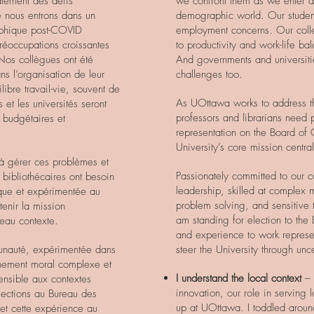
alement des défis
we confront them as we enter a
e nous entrons dans un
demographic world. Our studen
phique post-COVID
employment concerns. Our coll
réoccupations croissantes
to productivity and work-life b
Nos collègues ont été
And governments and universitie
ns l’organisation de leur
challenges too.
libre travail-vie, souvent de
As UOttawa works to address t
et les universités seront
professors and librarians need 
 budgétaires et
representation on the Board of 
University’s core mission central
 à gérer ces problèmes et
Passionately committed to our
 bibliothécaires ont besoin
leadership, skilled at complex 
ique et expérimentée au
problem solving, and sensitive 
enir la mission
am standing for election to the 
eau contexte.
and experience to work repres
nauté, expérimentée dans
steer the University through unc
nnement moral complexe et
I understand the local context
– 
sensible aux contextes
innovation, our role in serving
lections au Bureau des
up at UOttawa. I toddled around
et cette expérience au