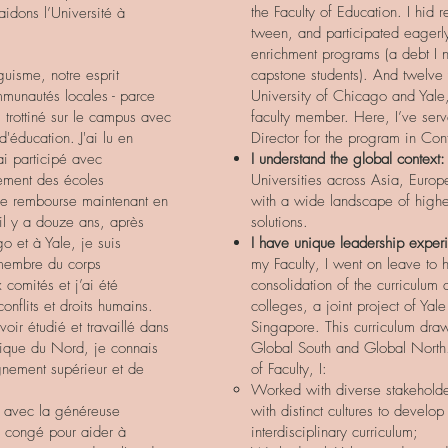
the Faculty of Education. I hid 
idons l’Université à
tween, and participated eagerl
enrichment programs (a debt I 
nguisme, notre esprit
capstone students). And twelve 
mmunautés locales - parce
University of Chicago and Yal
i trottiné sur le campus avec
faculty member. Here, I’ve se
'éducation. J'ai lu en
Director for the program in Con
ai participé avec
I understand the global context:
ement des écoles
Universities across Asia, Europ
je rembourse maintenant en
with a wide landscape of highe
 il y a douze ans, après
solutions.
o et à Yale, je suis
I have unique leadership expe
membre du corps
my Faculty, I went on leave to 
 comités et j’ai été
consolidation of the curriculum at
nflits et droits humains.
colleges, a joint project of Yal
oir étudié et travaillé dans
Singapore. This curriculum draw
rique du Nord, je connais
Global South and Global North
gnement supérieur et de
of Faculty, I:
Worked with diverse stakeholders
avec la généreuse
with distinct cultures to develo
n congé pour aider à
interdisciplinary curriculum;