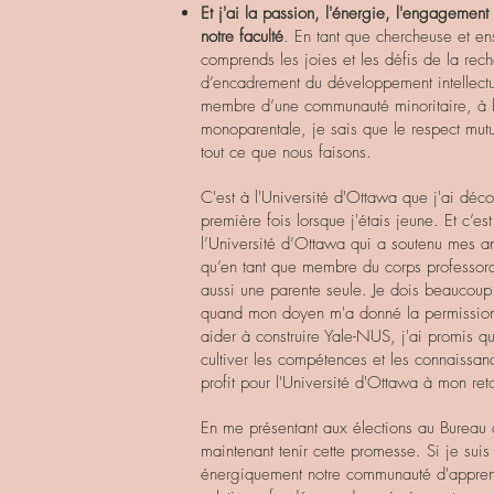
Et j'ai la passion, l'énergie, l'engagement 
notre faculté
. En tant que chercheuse et e
comprends les joies et les défis de la reche
d’encadrement du développement intellectu
membre d’une communauté minoritaire, à la
monoparentale, je sais que le respect mut
tout ce que nous faisons.
C'est à l'Université d'Ottawa que j'ai décou
première fois lorsque j'étais jeune. Et c’es
l’Université d’Ottawa qui a soutenu mes amb
qu’en tant que membre du corps professoral 
aussi une parente seule. Je dois beaucoup
quand mon doyen m'a donné la permission d
aider à construire Yale-NUS, j'ai promis que
cultiver les compétences et les connaissan
profit pour l'Université d'Ottawa à mon reto
En me présentant aux élections au Bureau
maintenant tenir cette promesse. Si je suis 
énergiquement notre communauté d'apprent